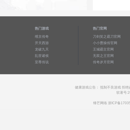
热门游戏
热门官网
维京传奇
刀剑笑之霸刀官网
开天西游
小小曹操传官网
龙破九天
王城霸主官网
乱世诸侯
无双之王官网
至尊传说
传奇岁月官网
健康游戏公告： 抵制不良游戏 拒绝
软著号:20
锋芒网络
浙ICP备1703