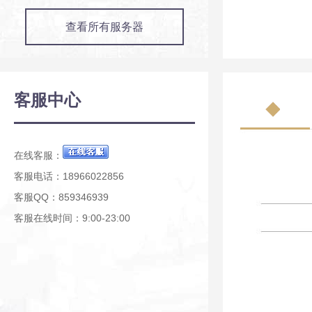
查看所有服务器
客服中心
在线客服：
客服电话：18966022856
客服QQ：859346939
客服在线时间：9:00-23:00