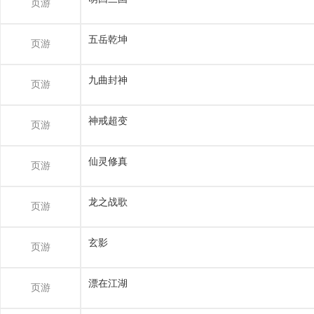
页游
五岳乾坤
页游
九曲封神
页游
神戒超变
页游
仙灵修真
页游
龙之战歌
页游
玄影
页游
漂在江湖
页游