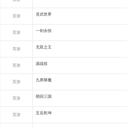
灵武世界
页游
一剑永恒
页游
无双之王
页游
源战役
页游
九界降魔
页游
萌回三国
页游
五岳乾坤
页游