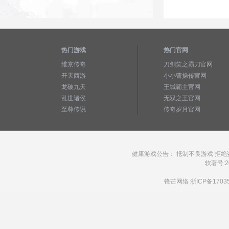
热门游戏
热门官网
维京传奇
刀剑笑之霸刀官网
开天西游
小小曹操传官网
龙破九天
王城霸主官网
乱世诸侯
无双之王官网
至尊传说
传奇岁月官网
健康游戏公告： 抵制不良游戏 拒绝
软著号:20
锋芒网络
浙ICP备1703