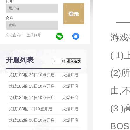
账号:
密码:
游戏
忘记密码?
注册账号
( 
开服列表
服
(2
龙破186服 25日10点开启
火爆开启
龙破185服 19日10点开启
火爆开启
由,
龙破184服 14日10点开启
火爆开启
(3
龙破183服 1日10点开启
火爆开启
龙破182服 30日10点开启
火爆开启
BO