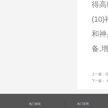
得高
(1
和神
备,
上一篇：
下一篇：
热门游戏
热门官网