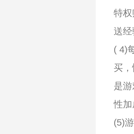
特权
送经
( 
买，
是游
性加
(5