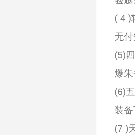
( 
无付
(5
爆朱
(6
装备
(7